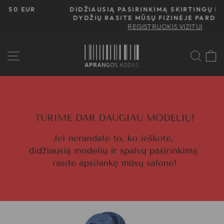
Atidaryti
DIDŽIAUSIĄ PASIRINKIMĄ SKIRTINGŲ MODELIŲ IR
turinį
DYDŽIŲ RASITE MŪSŲ FIZINĖJE PARDUOTUVĖJE
Stabdyti
REGISTRUOKIS VIZITUI
peržiūrą
IEŠ
P