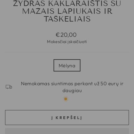
ŽYDRAS KAKLARAIŠTIS SU
MAŽAIS LAPIUKAIS IR
TAŠKELIAIS
Regular
€20,00
price
Mokesčiai įskaičiuoti
SPALVA
Mėlyna
Nemokamas siuntimas perkant už 50 eurų ir
daugiau
Į KREPŠELĮ