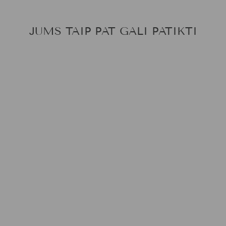
JUMS TAIP PAT GALI PATIKTI
ŽYDRAS
KAKLARAIŠTIS
SU MAŽAIS
LAPIUKAIS IR
TAŠKELIAIS
€20,00