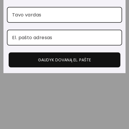
AI
S
L
A
PI
U
K
AI
S
IR
T
GAUDYK DOVANĄ EL. PAŠTE
A
Š
K
E
LI
AI
S
€20,00