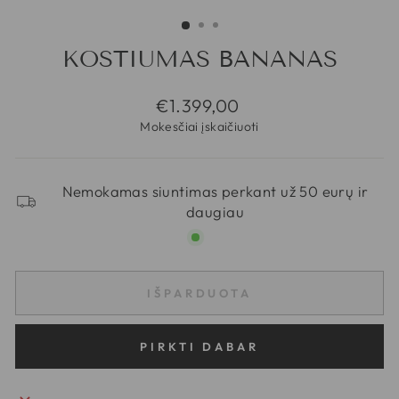
KOSTIUMAS BANANAS
Regular
€1.399,00
price
Mokesčiai įskaičiuoti
Nemokamas siuntimas perkant už 50 eurų ir
daugiau
IŠPARDUOTA
PIRKTI DABAR