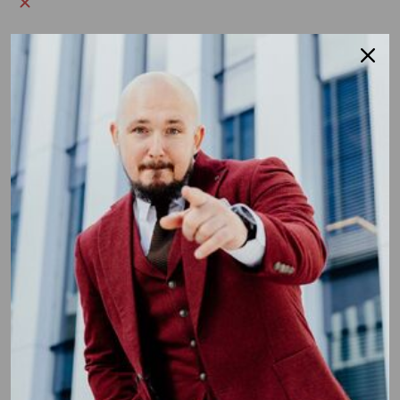
APRAŠYMAS
PRIEŽIŪRA
YPATUMAI
SIUNTIMO INFORMACIJA
TURI KLAUSIMŲ?
PAIRS WELL WITH
K
O
ST