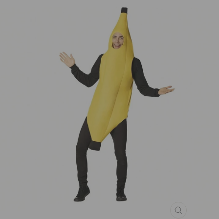
UŽDARYT