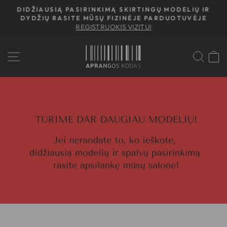
Atidaryti
DIDŽIAUSIĄ PASIRINKIMĄ SKIRTINGŲ MODELIŲ IR
turinį
DYDŽIŲ RASITE MŪSŲ FIZINĖJE PARDUOTUVĖJE
Stabdyti
REGISTRUOKIS VIZITUI
peržiūrą
IEŠ
P