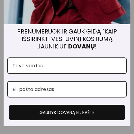
IU
M
A
S
B
PRENUMERUOK IR GAUK GIDĄ "KAIP
A
N
IŠSIRINKTI VESTUVINĮ KOSTIUMĄ
A
JAUNIKIUI"
DOVANŲ
!
N
A
S
€1.399,00
Išparduota
JUMS TAIP PAT GALI PATIKTI
GAUDYK DOVANĄ EL. PAŠTE
Išparduota