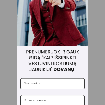
Н
И
Е
З
А
М
Ш
Е
В
Ы
Е
PRENUMERUOK IR GAUK
Д
GIDĄ "KAIP IŠSIRINKTI
Е
VESTUVINĮ KOSTIUMĄ
Р
Б
JAUNIKIUI"
DOVANŲ
!
И
€120,00