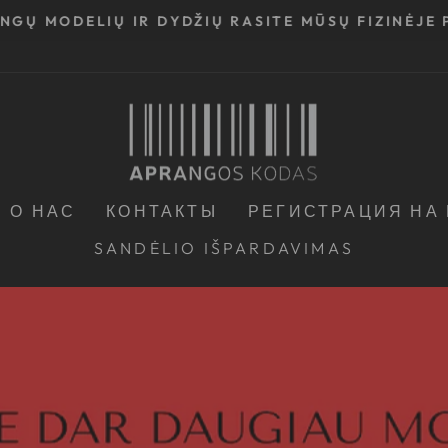
INGŲ MODELIŲ IR DYDŽIŲ RASITE MŪSŲ FIZINĖJE
Приостановить
показ
слайд-
шоу
О НАС
КОНТАКТЫ
РЕГИСТРАЦИЯ НА
SANDĖLIO IŠPARDAVIMAS