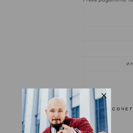
И
ХОРОШО СОЧЕТ
С
И