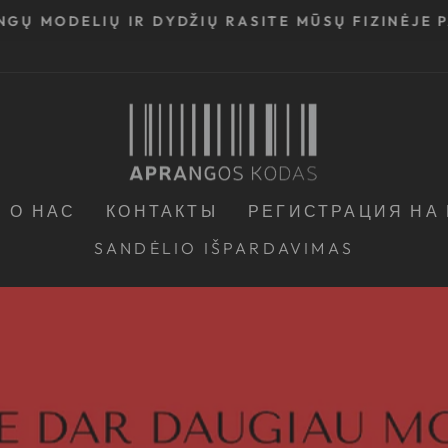
INGŲ MODELIŲ IR DYDŽIŲ RASITE MŪSŲ FIZINĖJE
Приостановить
показ
слайд-
шоу
О НАС
КОНТАКТЫ
РЕГИСТРАЦИЯ НА
SANDĖLIO IŠPARDAVIMAS