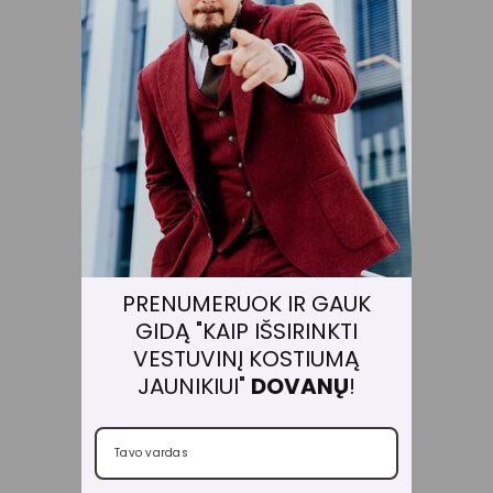
Б
Е
Л
А
Я
С
П
О
Р
Т
И
В
Н
PRENUMERUOK IR GAUK
А
GIDĄ "KAIP IŠSIRINKTI
Я
О
VESTUVINĮ KOSTIUMĄ
Б
JAUNIKIUI"
DOVANŲ
!
У
В
Ь
€100,00